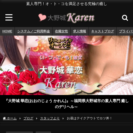
素人専門！オ・ト・コを満足させる究極の癒し
HOME
システム／ご利用料金
在籍女性
求人情報
キャストブログ
プライバ
『大野城 華恋(おおのじょう かれん)』～福岡県大野城市の素人専門 癒し
のデリヘル～
ホーム
ブログ
スタッフより
お昼はテイクアウトでカツ丼！