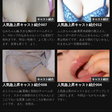
キャスト紹介
キャスト紹介
人気急上昇キャスト紹介007
人気急上昇キャスト紹介012
なみちゃん編 大きな胸がチャームポイン
ふぶきちゃん編 業界未経験の新人さん、
ト、Hカップのなみちゃん♪ いつも笑顔で
スレンダーボディのふぶきちゃん♪ この業
前向きです。明るい性格で、よく笑ってい
界は初めてです。あまり慣れてないかもし
ます。友達も多くて、よく...
れませんが一生懸命頑張り...
キャスト紹介
キャスト紹介
人気急上昇キャスト紹介008
人気急上昇キャスト紹介004
さとりちゃん編 愛嬌と笑顔がチャームポ
人気急上昇のキャストをピックアップして
イント、スタイル抜群のさとりちゃん♪ ど
ご紹介します。 今回は～ちかちゃん編～
こにでもいる普通っぽいところが私のポイ
です♪...
ントです。 また、全然太...