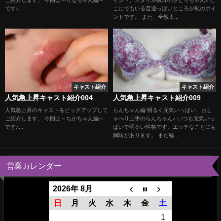
です♪...
こにでもいる普通っぽいところが私のポイ
ントです。 また、全然太...
キャスト紹介
キャスト紹介
人気急上昇キャスト紹介004
人気急上昇キャスト紹介009
人気急上昇のキャストをピックアップして
らんちゃん編 明るく元気いっぱい、おし
ご紹介します。 今回は～ちかちゃん編～
ゃべり上手のらんちゃん♪ いつも元気いっ
です♪...
ぱいで明るい性格です。エッチなことにも
興味があります。 まだ経...
営業カレンダー
2026年 8月
日
月
火
水
木
金
土
1