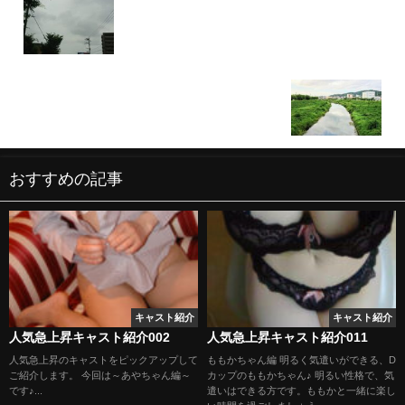
昨日、今日と立て続けに体験入店☆
ちょっと近くをお散歩(^^)
おすすめの記事
キャスト紹介
キャスト紹介
人気急上昇キャスト紹介002
人気急上昇キャスト紹介011
人気急上昇のキャストをピックアップして
ももかちゃん編 明るく気遣いができる、D
ご紹介します。 今回は～あやちゃん編～
カップのももかちゃん♪ 明るい性格で、気
です♪...
遣いはできる方です。ももかと一緒に楽し