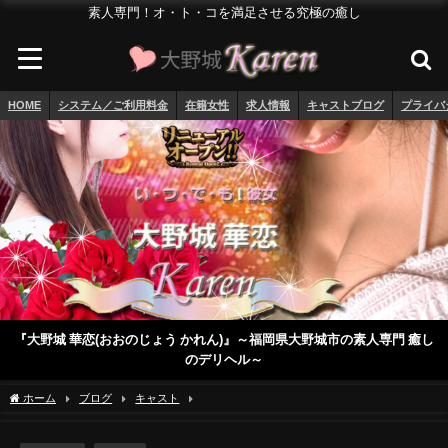
素人専門！オ・ト・コを満足させる究極の癒し
HOME
システム／ご利用料金
在籍女性
求人情報
キャストブログ
プライバ
『大野城 華恋(おおのじょう かれん)』～福岡県大野城市の素人専門 癒し
のデリヘル～
ホーム
ブログ
キャスト