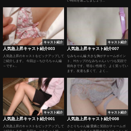
い時間を過ごしましょう...
キャスト紹介
キャスト紹介
人気急上昇キャスト紹介003
人気急上昇キャスト紹介007
人気急上昇のキャストをピックアップして
なみちゃん編 大きな胸がチャームポイン
ご紹介します。 今回は～ちひろちゃん編
ト、Hカップのなみちゃん♪ いつも笑顔で
～です♪...
前向きです。明るい性格で、よく笑ってい
ます。友達も多くて、よく...
キャスト紹介
キャスト紹介
人気急上昇キャスト紹介001
人気急上昇キャスト紹介008
人気急上昇のキャストをピックアップして
さとりちゃん編 愛嬌と笑顔がチャームポ
ご紹介します。 今回は～りなちゃん編～
イント、スタイル抜群のさとりちゃん♪ ど