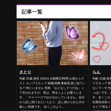
記事一覧
さとり
らん
年齢 32歳 身長 160cm 出勤曜日/時間 お昼からラ
年齢 32歳 身
スト カップ Cカップ 前職/現職 事務員 誰に似てい
プ Cカップ 
る？ 特にいません 性格 「おとなしそうだね」っ
ないで～す 
て言われますが、実は、明るくよくお喋りしま
っぱいです。
す。 マイペースでせかせかしていません。自分
す。全くこの
から話し掛けるというより、話し掛けられた方が
生懸命頑張り
嬉しい性格です。 全くこのよう...
タイプ 明るくて