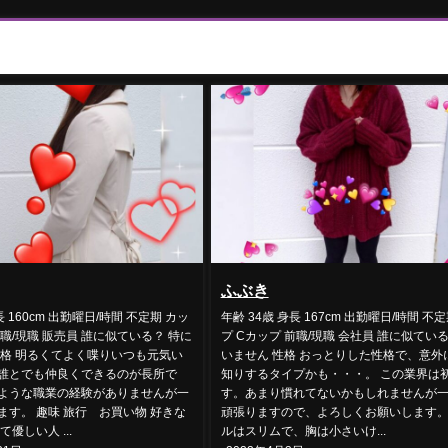
ふぶき
長 160cm 出勤曜日/時間 不定期 カッ
年齢 34歳 身長 167cm 出勤曜日/時間 不
前職/現職 販売員 誰に似ている？ 特に
プ Cカップ 前職/現職 会社員 誰に似てい
性格 明るくてよく喋りいつも元気い
いません 性格 おっとりした性格で、意外
誰とでも仲良くできるのが長所で
知りするタイプかも・・・。 この業界は
ような職業の経験がありませんが一
す。あまり慣れてないかもしれませんが
ます。 趣味 旅行 お買い物 好きな
頑張りますので、よろしくお願いします
優しい人 ...
ルはスリムで、胸は小さいけ...