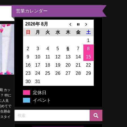
営業カレンダー
2026年 8月
日
月
火
水
木
金
土
1
2
3
4
5
6
7
8
9
10
11
12
13
14
15
16
17
18
19
20
21
22
23
24
25
26
27
28
29
30
31
定期 カッ
定休日
る？ 特に
イベント
に人見
初めてで
一生懸命
。スタイ