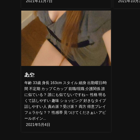
2021年11月7日
2021年10月
あや
年齢 33歳 身長 163cm スタイル 細身 出勤曜日/時
間 不定期 カップ Cカップ 前職/現職 介護関係 誰
に似ている？ 誰にも似てないですね～ 性格 明る
くて話しやすい 趣味 ショッピング 好きなタイプ
話しやすい人 責め派？受け派？ 両方 得意プレイ
フェラかな？？ 性感帯 見つけてくださぁい アピ
ールポイン...
2021年5月4日